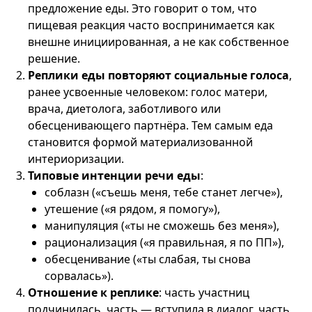
предложение еды. Это говорит о том, что
пищевая реакция часто воспринимается как
внешне инициированная, а не как собственное
решение.
Реплики еды повторяют социальные голоса
,
ранее усвоенные человеком: голос матери,
врача, диетолога, заботливого или
обесценивающего партнёра. Тем самым еда
становится формой материализованной
интериоризации.
Типовые интенции речи еды
:
соблазн («съешь меня, тебе станет легче»),
утешение («я рядом, я помогу»),
манипуляция («ты не сможешь без меня»),
рационализация («я правильная, я по ПП»),
обесценивание («ты слабая, ты снова
сорвалась»).
Отношение к реплике
: часть участниц
подчинилась, часть — вступила в диалог, часть