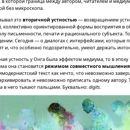
, в которой граница между автором, читателем и медиу
й без микроскопа.
азывал это
вторичной устностью
— возвращением устн
, коллективно ориентированной формы восприятия в о
у письменности, печати и рационального субъекта. То
дении. Сегодня — о диалогах с интерфейсами, которые п
ят и, что особенно подозрительно, умеют держать инто
ная устность у Онга была эффектом медиума, то в эпоху
ма она становится
режимом совместного мышления
модернистский текст как нечто, что невозможно завер
рхивировать и невозможно приписать одному автору. 
ка в него тыкают пальцами. Буквально:
digits
.