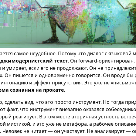
нается самое неудобное. Потому что диалог с языковой 
джимодернистский текст
. Он forward-ориентирован,
я и умирает, если его не продолжают. Он не принадлежит
х. Он пишется и одновременно говорится. Он вроде бы 
 интонацию и эффект присутствия. Это уже не «письмо» и
ма сознания на прокате
.
, сделать вид, что это просто инструмент. Но тогда при
от факт, что инструмент внезапно оказался собеседнико
орый реагирует. В этом месте вторичная устность встре
й мистикой, и это уже не метафора, а рабочее описани
 Человек не читает — он участвует. Не анализирует — о