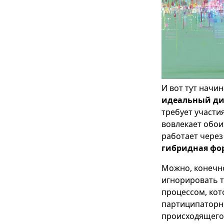
И вот тут начи
идеальный ди
требует участи
вовлекает обои
работает через
гибридная фор
Можно, конечно
игнорировать т
процессом, кот
партиципаторно
происходящего.