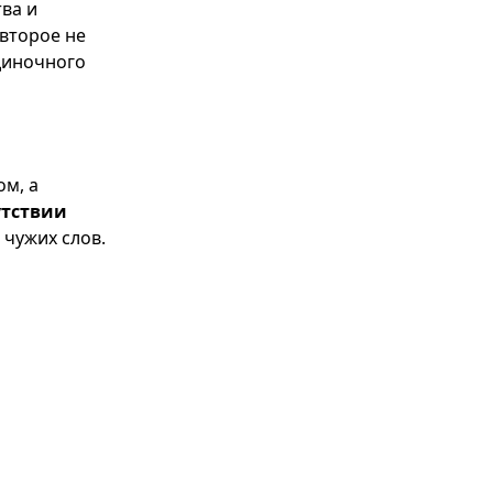
тва и
второе не
одиночного
ом, а
утствии
 чужих слов.