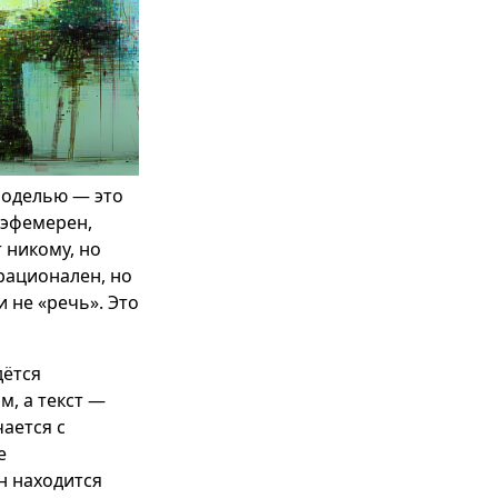
моделью — это
 эфемерен,
 никому, но
рационален, но
 не «речь». Это
дётся
м, а текст —
чается с
е
н находится