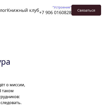
"Устроение"
лог
Книжный клуб
Связаться
+7 906 0160828
ура
ёт о миссии,
В таком
трудников:
 следовать.