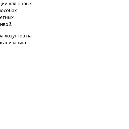
ации для новых
пособах
метных
ивой.
а лозунгов на
организацию