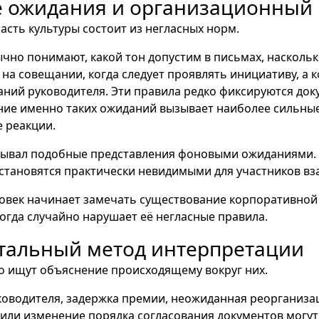
 ожидания и организационный 
асть культуры состоит из негласных норм.
чно понимают, какой тон допустим в письмах, наскольк
на совещании, когда следует проявлять инициативу, а 
аний руководителя. Эти правила редко фиксируются док
ние именно таких ожиданий вызывает наиболее сильны
 реакции.
зывал подобные представления фоновыми ожиданиями.
становятся практически невидимыми для участников вз
овек начинает замечать существование корпоративной
когда случайно нарушает её негласные правила.
тальный метод интерпретации
о ищут объяснение происходящему вокруг них.
ководителя, задержка премии, неожиданная реорганиза
или изменение порядка согласования документов могут