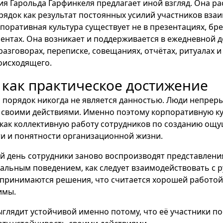
я Гарольда Гарфинкеля предлагает иной взгляд. Она р
ядок как результат постоянных усилий участников взаи
рпоративная культура существует не в презентациях, бр
ентах. Она возникает и поддерживается в ежедневной 
разговорах, переписке, совещаниях, отчётах, ритуалах и
оисходящего.
 как практическое достижение
 порядок никогда не является данностью. Люди непрер
 своими действиями. Именно поэтому корпоративную к
как коллективную работу сотрудников по созданию ощ
и и понятности организационной жизни.
 день сотрудники заново воспроизводят представления
альным поведением, как следует взаимодействовать с 
принимаются решения, что считается хорошей работой
имы.
глядит устойчивой именно потому, что её участники п