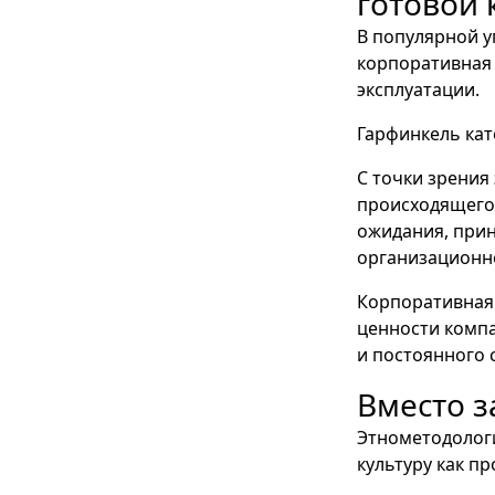
готовой 
В популярной у
корпоративная 
эксплуатации.
Гарфинкель кат
С точки зрения
происходящего.
ожидания, при
организационн
Корпоративная 
ценности компа
и постоянного 
Вместо 
Этнометодолог
культуру как пр