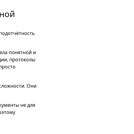
нной
 подотчётность
ела понятной и
ции, протоколы
просто
 сложности. Они
кументы не для
оэтому