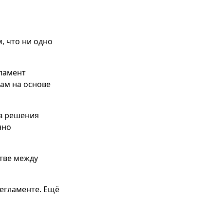
, что ни одно
ламент
ам на основе
ов решения
нно
тве между
регламенте. Ещё