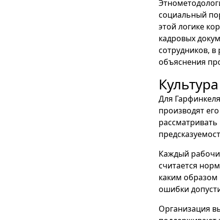
Этнометодологи
социальный пор
этой логике ко
кадровых докум
сотрудников, в 
объяснения пр
Культура
Для Гарфинкеля
производят его
рассматривать 
предсказуемост
Каждый рабочий
считается норм
каким образом 
ошибки допуст
Организация вы