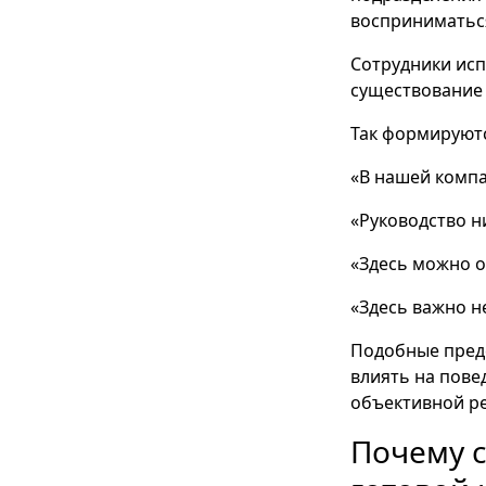
восприниматься
Сотрудники ис
существование
Так формируют
«В нашей компа
«Руководство н
«Здесь можно 
«Здесь важно н
Подобные предс
влиять на пове
объективной р
Почему с