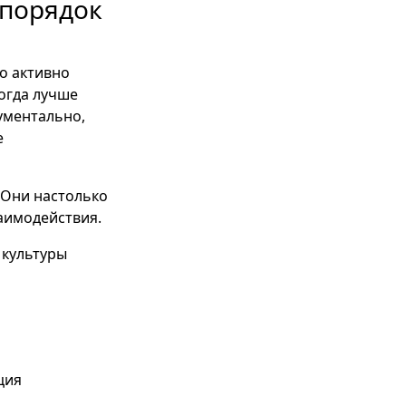
порядок
о активно
когда лучше
ументально,
е
 Они настолько
аимодействия.
 культуры
ция