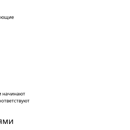
дающие
и начинают
оответствуют
лями