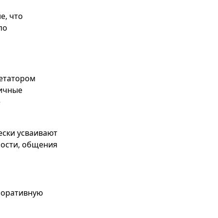
е, что
по
ретатором
личные
е
ески усваивают
ности, общения
поративную