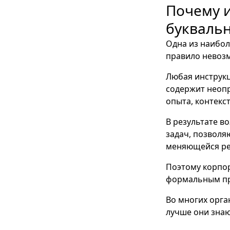
Почему и
букваль
Одна из наибол
правило невоз
Любая инструк
содержит неопр
опыта, контекс
В результате в
задач, позволя
меняющейся ре
Поэтому корпор
формальным пр
Во многих орга
лучше они знаю