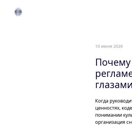
10 июня 2026
Почему 
регламе
глазами
Когда руководи
ценностях, код
понимании куль
организация сн