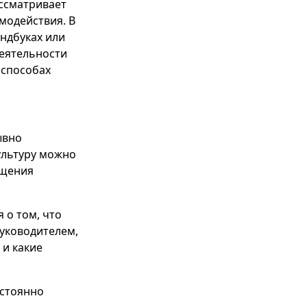
ассматривает
модействия. В
ендбуках или
деятельности
 способах
ывно
ультуру можно
ущения
 о том, что
руководителем,
 и какие
остоянно