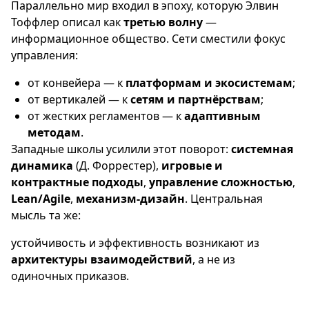
Параллельно мир входил в эпоху, которую Элвин
Тоффлер описал как
третью волну
—
информационное общество. Сети сместили фокус
управления:
от конвейера — к
платформам и экосистемам
;
от вертикалей — к
сетям и партнёрствам
;
от жестких регламентов — к
адаптивным
методам
.
Западные школы усилили этот поворот:
системная
динамика
(Д. Форрестер),
игровые и
контрактные подходы
,
управление сложностью
,
Lean/Agile
,
механизм‑дизайн
. Центральная
мысль та же:
устойчивость и эффективность возникают из
архитектуры взаимодействий
, а не из
одиночных приказов.